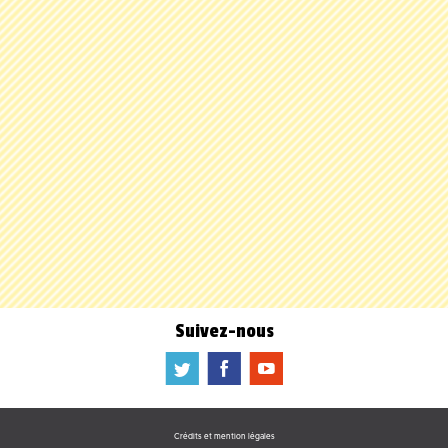
Suivez-nous
a
b
f
Crédits et mention légales