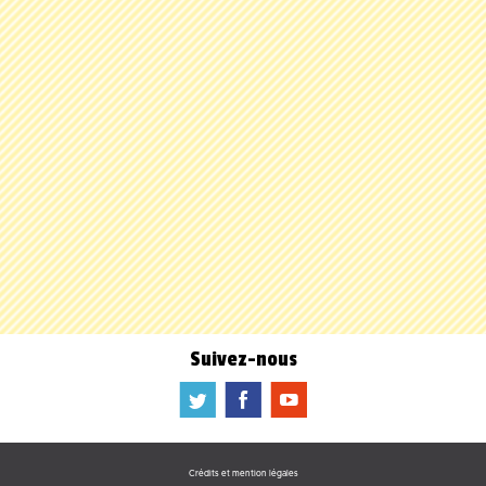
Suivez-nous
a
b
f
Crédits et mention légales