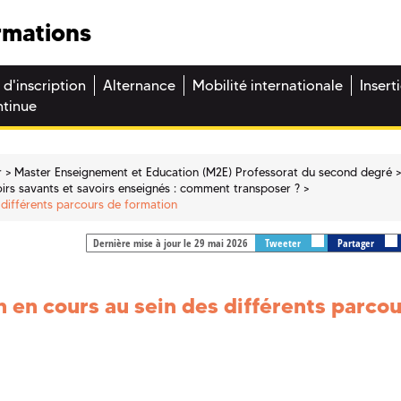
rmations
 d'inscription
Alternance
Mobilité internationale
Insert
ntinue
r
Master Enseignement et Education (M2E) Professorat du second degré
oirs savants et savoirs enseignés : comment transposer ?
s différents parcours de formation
Dernière mise à jour le 29 mai 2026
Tweeter
Partager
on en cours au sein des différents parco