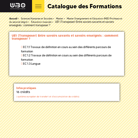
Catalogue des Formations
Accueil
Sciences Humaines et Sociales
Master
Master Enseignement et Education (M2E) Professorat
UE1 (Transposer) Entre savoirs savants et savoirs
du second degré
Éducation musicale
enseignés : comment transposer ?
UE1 (Transposer) Entre savoirs savants et savoirs enseignés : comment
transposer ?
EC 1.1 Travaux de définition en cours au sein des différents parcours de
formation
EC 1.2 Travaux de définition en cours au sein des différents parcours de
formation
EC 1.3 Langue
Infos pratiques
16 crédits
(
système européen de transfert et d'accumulation de crédits)