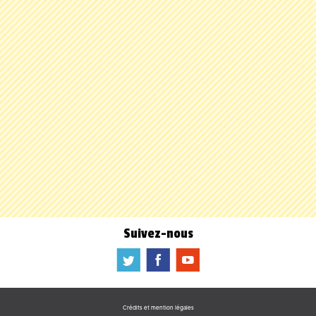
Suivez-nous
a
b
f
Crédits et mention légales