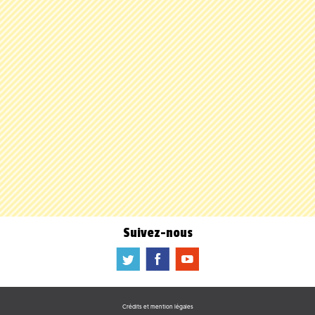
Suivez-nous
a
b
f
Crédits et mention légales