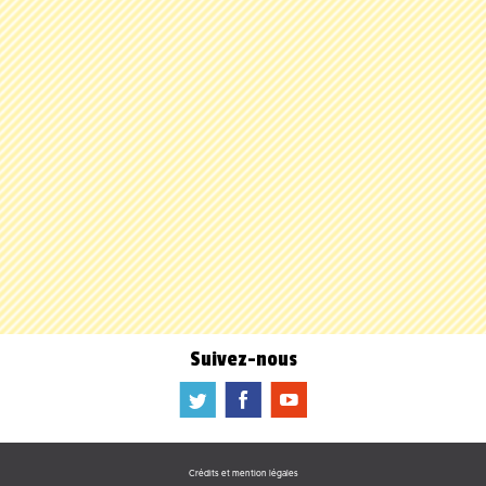
Suivez-nous
a
b
f
Crédits et mention légales