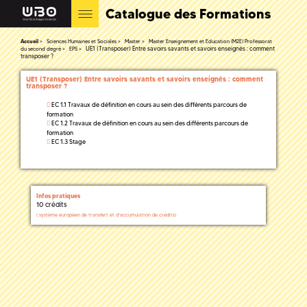
Catalogue des Formations
Accueil
Sciences Humaines et Sociales
Master
Master Enseignement et Education (M2E) Professorat
UE1 (Transposer) Entre savoirs savants et savoirs enseignés : comment
du second degré
EPS
transposer ?
UE1 (Transposer) Entre savoirs savants et savoirs enseignés : comment
transposer ?
EC 1.1 Travaux de définition en cours au sein des différents parcours de
formation
EC 1.2 Travaux de définition en cours au sein des différents parcours de
formation
EC 1.3 Stage
Infos pratiques
10 crédits
(
système européen de transfert et d'accumulation de crédits)