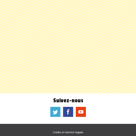
Suivez-nous
a
b
f
Crédits et mention légales