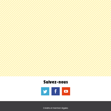
Suivez-nous
a
b
f
Crédits et mention légales