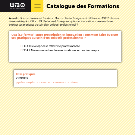
Catalogue des Formations
Accueil
Sciences Humaines et Sociales
Master
Master Enseignement et Education (M2E) Professorat
UE4 (Se former) Entre prescription et innovation : comment faire
du second degré
EPS
évoluer ses pratiques au sein d’un collectif professionnel ?
UE4 (Se former) Entre prescription et innovation : comment faire évoluer
ses pratiques au sein d’un collectif professionnel ?
EC 4.1 Développer sa réflexivité professionnelle
EC 4.2 Mener une recherche en éducation et en rendre compte
Infos pratiques
2 crédits
(
système européen de transfert et d'accumulation de crédits)