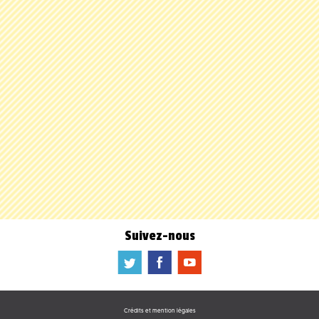
Suivez-nous
a
b
f
Crédits et mention légales