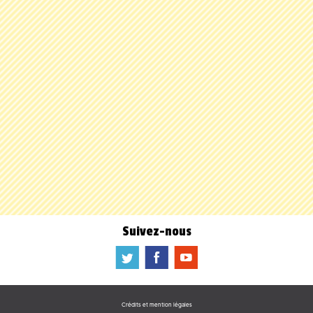
Suivez-nous
a
b
f
Crédits et mention légales