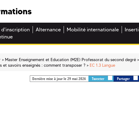
rmations
 d'inscription
Alternance
Mobilité internationale
Insert
ntinue
r
Master Enseignement et Education (M2E) Professorat du second degré
ts et savoirs enseignés : comment transposer ?
EC 1.3 Langue
Dernière mise à jour le 29 mai 2026
Tweeter
Partager