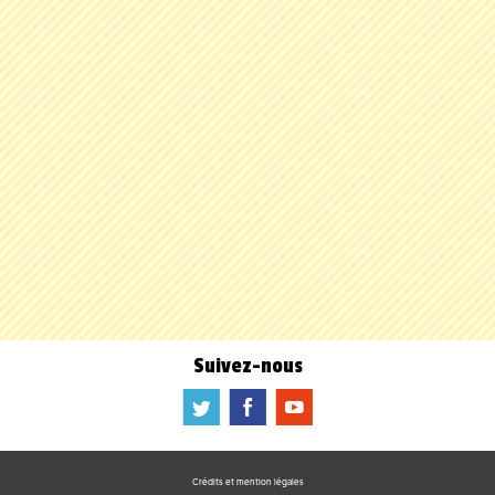
Suivez-nous
a
b
f
Crédits et mention légales