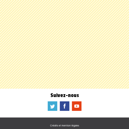
Suivez-nous
a
b
f
Crédits et mention légales