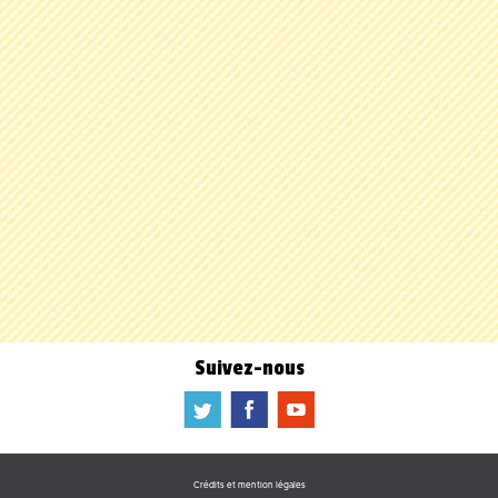
Suivez-nous
a
b
f
Crédits et mention légales