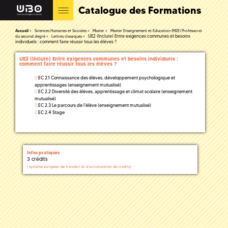
Catalogue des Formations
Accueil
Sciences Humaines et Sociales
Master
Master Enseignement et Education (M2E) Professorat
UE2 (Inclure) Entre exigences communes et besoins
du second degré
Lettres classiques
individuels : comment faire réussir tous les élèves ?
UE2 (Inclure) Entre exigences communes et besoins individuels :
comment faire réussir tous les élèves ?
EC 2.1 Connaissance des élèves, développement psychologique et
apprentissages (enseignement mutualisé)
EC 2.2 Diversité des élèves, apprentissage et climat scolaire (enseignement
mutualisé)
EC 2.3 Le parcours de l'élève (enseignement mutualisé)
EC 2.4 Stage
Infos pratiques
3 crédits
(
système européen de transfert et d'accumulation de crédits)