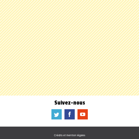
Suivez-nous
a
b
f
Crédits et mention légales