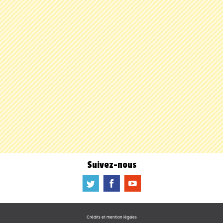
Suivez-nous
a
b
f
Crédits et mention légales