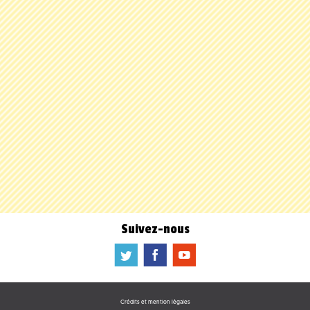
Suivez-nous
a
b
f
Crédits et mention légales