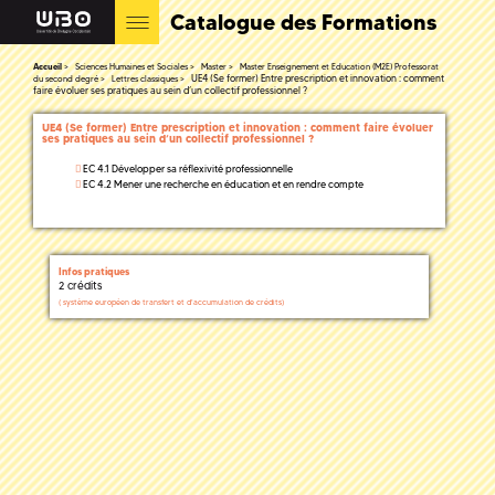
Catalogue des Formations
Accueil
Sciences Humaines et Sociales
Master
Master Enseignement et Education (M2E) Professorat
UE4 (Se former) Entre prescription et innovation : comment
du second degré
Lettres classiques
faire évoluer ses pratiques au sein d’un collectif professionnel ?
UE4 (Se former) Entre prescription et innovation : comment faire évoluer
ses pratiques au sein d’un collectif professionnel ?
EC 4.1 Développer sa réflexivité professionnelle
EC 4.2 Mener une recherche en éducation et en rendre compte
Infos pratiques
2 crédits
(
système européen de transfert et d'accumulation de crédits)