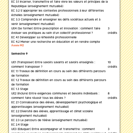
EC 3.1 Incarner, transmettre et faire vivre les valeurs et principes de la
Republique (enseignement mutualisé)
EC 3.2 S’approprier les contextes professionnels à leur différentes
échelles (enseignement mutualisé)
EC 3.3 Comprendre et enseigner les défis sociétaux actuels et à
venir (enseignement mutualisé)
UE4 (Se former) Entre prescription et innovation : comment faire
3
évoluer ses pratiques au sein d’un collectif professionnel ?
crédits
EC 4.1 Développer sa réflexivité professionnelle
EC 4.2 Mener une recherche en éducation et en rendre compte
Année M2
Semestre 9
UE1 (Transposer) Entre savoirs savants et savoirs enseignés :
10
comment transposer ?
crédits
EC 1.1 Travaux de définition en cours au sein des différents parcours
de formation
EC 1.2 Travaux de définition en cours au sein des différents parcours
de formation
EC 1.3 Stage
UE2 (Inclure) Entre exigences communes et besoins individuels :
8
comment faire réussir tous les élèves ?
crédits
EC 2.1 Connaissance des élèves, développement psychologique et
apprentissages (enseignement mutualisé)
EC 2.2 Diversité des élèves, apprentissage et climat scolaire
(enseignement mutualisé)
EC 2.3 Le parcours de l'élève (enseignement mutualisé)
EC 2.4 Stage
UE3 (Eduquer) Entre accompagner et transmettre : comment
3