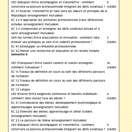
UE3 (Eduquer) Entre accompagner et transmettre : comment
5
construire sa posture professionnelle intégrant les défis sociétaux ?
crédits
EC 3.1 Incarner, transmettre et faire vivre les valeurs et principes de la
Republique (enseignement mutualisé)
EC 3.2 S’approprier les contextes professionnels à leur différentes
échelles (enseignement mutualisé)
EC 3.3 Comprendre et enseigner les défis sociétaux actuels et à
venir (enseignement mutualisé)
UE4 (Se former) Entre prescription et innovation : comment faire
2
évoluer ses pratiques au sein d’un collectif professionnel ?
crédits
EC 4.1 Développer sa réflexivité professionnelle
EC 4.2 Mener une recherche en éducation et en rendre compte
Semestre 8
UE1 (Transposer) Entre savoirs savants et savoirs enseignés :
16
comment transposer ?
crédits
EC 1.1 Travaux de définition en cours au sein des différents parcours
de formation
EC 1.2 Travaux de définition en cours au sein des différents parcours
de formation
EC 1.3 Langue
UE2 (Inclure) Entre exigences communes et besoins individuels :
6
comment faire réussir tous les élèves ?
crédits
EC 2.1 Connaissance des élèves, développement psychologique et
apprentissages (enseignement mutualisé)
EC 2.2 Diversité des élèves, apprentissage et climat scolaire
(enseignement mutualisé)
EC 2.3 Le parcours de l'élève (enseignement mutualisé)
UE3 (Eduquer) Entre accompagner et transmettre : comment
5
construire sa posture professionnelle intégrant les défis sociétaux ?
crédits