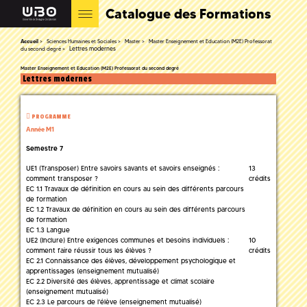
Catalogue des Formations
Accueil
Sciences Humaines et Sociales
Master
Master Enseignement et Education (M2E) Professorat
Lettres modernes
du second degré
Master Enseignement et Education (M2E) Professorat du second degré
Lettres modernes
PROGRAMME
Année M1
Semestre 7
UE1 (Transposer) Entre savoirs savants et savoirs enseignés :
13
comment transposer ?
crédits
EC 1.1 Travaux de définition en cours au sein des différents parcours
de formation
EC 1.2 Travaux de définition en cours au sein des différents parcours
de formation
EC 1.3 Langue
UE2 (Inclure) Entre exigences communes et besoins individuels :
10
comment faire réussir tous les élèves ?
crédits
EC 2.1 Connaissance des élèves, développement psychologique et
apprentissages (enseignement mutualisé)
EC 2.2 Diversité des élèves, apprentissage et climat scolaire
(enseignement mutualisé)
EC 2.3 Le parcours de l'élève (enseignement mutualisé)