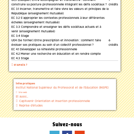
construire sa posture professionnelle intégrant les défis sociétaux ?
crédits
EC 3.1 Incarner, transmettre et faire vivre les valeurs et principes de la
République (enseignement mutualisé)
EC 3.2 S’approprier les contextes professionnels à leur différentes
échelles (enseignement mutualisé)
EC 3.3 Comprendre et enseigner les défis sociétaux actuels et à
venir (enseignement mutualisé)
EC 3.4 Stage
UE4 (Se former) Entre prescription et innovation : comment faire
6
évoluer ses pratiques au sein d’un collectif professionnel ?
crédits
EC 4.1 Développer sa réflexivité professionnelle
EC 4.2 Mener une recherche en éducation et en rendre compte
EC 4.3 Stage
ET APRÈS ?
Infos pratiques
Institut National Supérieur du Professorat et de l'Education (INSPE)
Site web
Et aussi...
Cap'Avenir Orientation et Insertion professionnelle
Reprise d'études
Suivez-nous