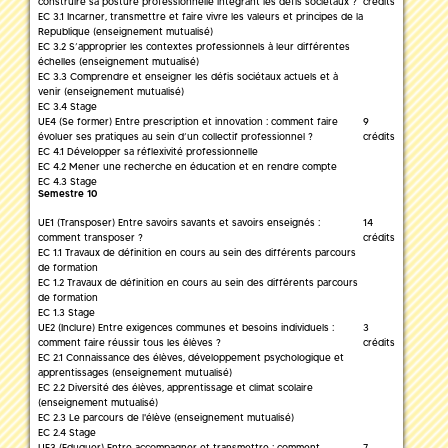
construire sa posture professionnelle intégrant les défis sociétaux ?
crédits
EC 3.1 Incarner, transmettre et faire vivre les valeurs et principes de la
Republique (enseignement mutualisé)
EC 3.2 S’approprier les contextes professionnels à leur différentes
échelles (enseignement mutualisé)
EC 3.3 Comprendre et enseigner les défis sociétaux actuels et à
venir (enseignement mutualisé)
EC 3.4 Stage
UE4 (Se former) Entre prescription et innovation : comment faire
9
évoluer ses pratiques au sein d’un collectif professionnel ?
crédits
EC 4.1 Développer sa réflexivité professionnelle
EC 4.2 Mener une recherche en éducation et en rendre compte
EC 4.3 Stage
Semestre 10
UE1 (Transposer) Entre savoirs savants et savoirs enseignés :
14
comment transposer ?
crédits
EC 1.1 Travaux de définition en cours au sein des différents parcours
de formation
EC 1.2 Travaux de définition en cours au sein des différents parcours
de formation
EC 1.3 Stage
UE2 (Inclure) Entre exigences communes et besoins individuels :
3
comment faire réussir tous les élèves ?
crédits
EC 2.1 Connaissance des élèves, développement psychologique et
apprentissages (enseignement mutualisé)
EC 2.2 Diversité des élèves, apprentissage et climat scolaire
(enseignement mutualisé)
EC 2.3 Le parcours de l'élève (enseignement mutualisé)
EC 2.4 Stage
UE3 (Eduquer) Entre accompagner et transmettre : comment
7