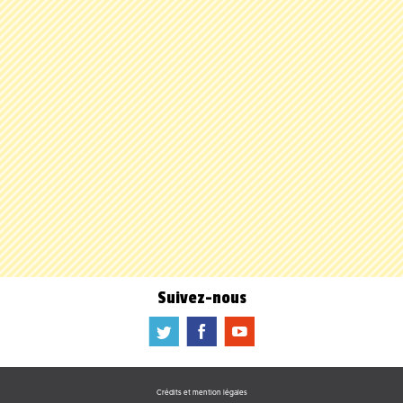
Suivez-nous
a
b
f
Crédits et mention légales