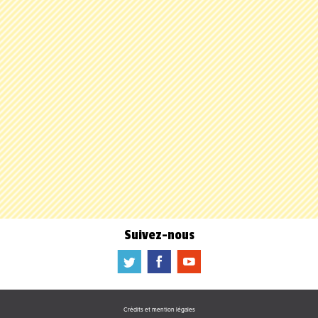
Suivez-nous
a
b
f
Crédits et mention légales