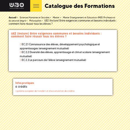
Catalogue des Formations
Accueil
Sciences Humaines et Sociales
Master
Master Enseignement et Education (M2E) Professorat
UE2 (Inclure) Entre exigences communes et besoins individuels :
du second degré
Philosophie
comment faire réussir tous les élèves ?
UE2 (Inclure) Entre exigences communes et besoins individuels :
comment faire réussir tous les élèves ?
EC 2.1 Connaissance des élèves, développement psychologique et
apprentissages (enseignement mutualisé)
EC 2.2 Diversité des élèves, apprentissage et climat scolaire (enseignement
mutualisé)
EC 2.3 Le parcours de l'élève (enseignement mutualisé)
Infos pratiques
6 crédits
(
système européen de transfert et d'accumulation de crédits)