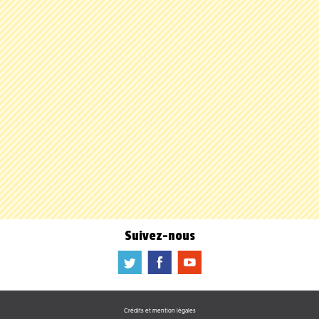
Suivez-nous
a
b
f
Crédits et mention légales