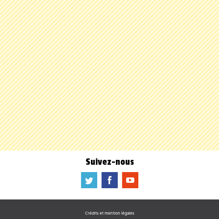
Suivez-nous
a
b
f
Crédits et mention légales