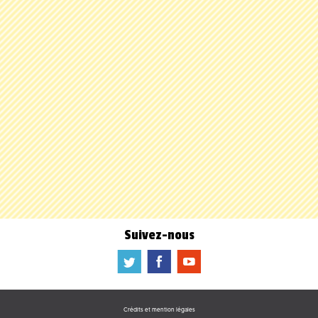
Suivez-nous
a
b
f
Crédits et mention légales