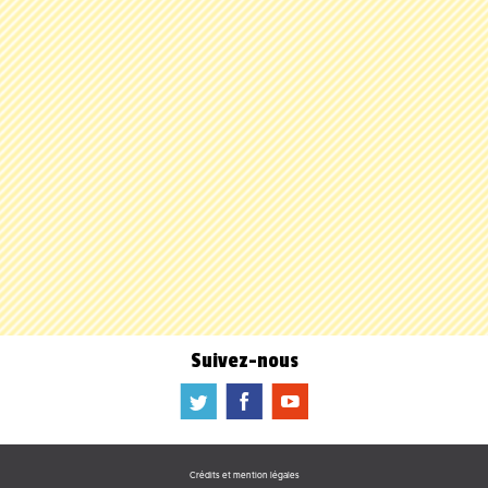
Suivez-nous
a
b
f
Crédits et mention légales