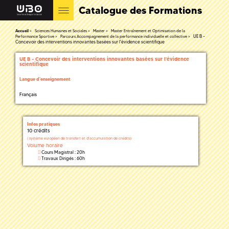
Catalogue des Formations
Accueil
Sciences Humaines et Sociales
Master
Master Entraînement et Optimisation de la
UE B -
Performance Sportive
Parcours Accompagnement de la performance individuelle et collective
Concevoir des interventions innovantes basées sur l'évidence scientifique
UE B - Concevoir des interventions innovantes basées sur l'évidence
scientifique
Langue d'enseignement
Français
Infos pratiques
10 crédits
(
système européen de transfert et d'accumulation de crédits)
Volume horaire
Cours Magistral : 20h
Travaux Dirigés : 60h