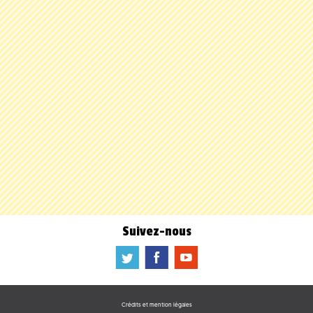
Suivez-nous
a
b
f
Crédits et mention légales