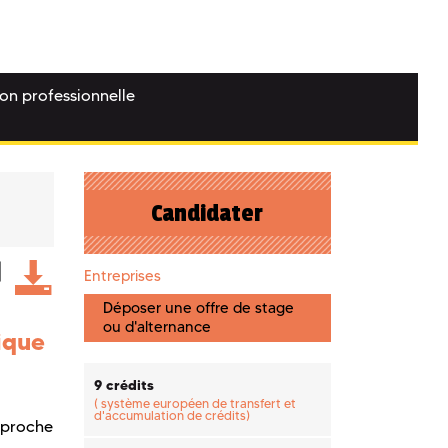
ion professionnelle
Candidater
Entreprises
Déposer une offre de stage
ou d'alternance
ique
9 crédits
(
système européen de transfert et
d'accumulation de crédits)
pproche