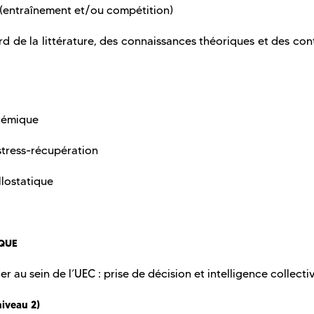
if (entraînement et/ou compétition)
ard de la littérature, des connaissances théoriques et des con
témique
stress-récupération
llostatique
IQUE
er au sein de l’UEC : prise de décision et intelligence collect
niveau 2)