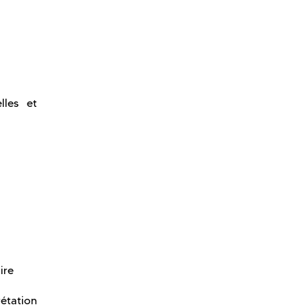
lles et
ire
rétation