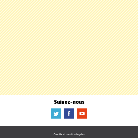
Suivez-nous
a
b
f
Crédits et mention légales