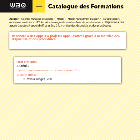
Catalogue des Formations
Accueil
Sciences Humaines et Sociales
Master
Master Management du sport
Parcours Sport,
Répondre à des
nautisme et territoire
UEC Acquérir les usages de la recherche et de sa valorisation
appels à projets/ appel d'offres grâce à la maitrise des dispositifs et des procédures
Répondre à des appels à projets/ appel d'offres grâce à la maitrise des
dispositifs et des procédures
Infos pratiques
3 crédits
(
système européen de transfert et d'accumulation de crédits)
Volume horaire
Travaux Dirigés : 20h