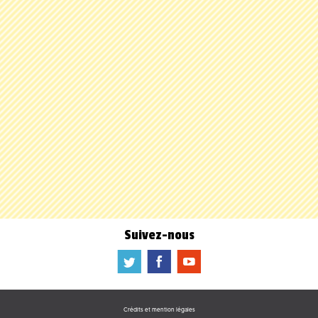
Suivez-nous
a
b
f
Crédits et mention légales