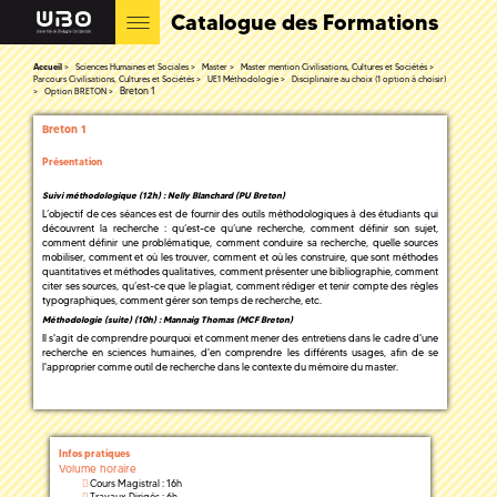
Catalogue des Formations
Accueil
Sciences Humaines et Sociales
Master
Master mention Civilisations, Cultures et Sociétés
Parcours Civilisations, Cultures et Sociétés
UE1 Méthodologie
Disciplinaire au choix (1 option à choisir)
Breton 1
Option BRETON
Breton 1
Présentation
Suivi méthodologique (12h) : Nelly Blanchard (PU Breton)
L’objectif de ces séances est de fournir des outils méthodologiques à des étudiants qui
découvrent la recherche : qu’est-ce qu’une recherche, comment définir son sujet,
comment définir une problématique, comment conduire sa recherche, quelle sources
mobiliser, comment et où les trouver, comment et où les construire, que sont méthodes
quantitatives et méthodes qualitatives, comment présenter une bibliographie, comment
citer ses sources, qu’est-ce que le plagiat, comment rédiger et tenir compte des règles
typographiques, comment gérer son temps de recherche, etc.
Méthodologie (suite) (10h) : Mannaig Thomas (MCF Breton)
Il s'agit de comprendre pourquoi et comment mener des entretiens dans le cadre d'une
recherche en sciences humaines, d'en comprendre les différents usages, afin de se
l'approprier comme outil de recherche dans le contexte du mémoire du master.
Infos pratiques
Volume horaire
Cours Magistral : 16h
Travaux Dirigés : 6h