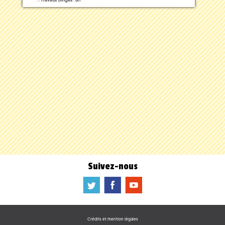
Suivez-nous
a
b
f
Crédits et mention légales