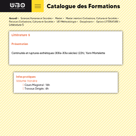
Catalogue des Formations
Accueil
Sciences Humaines et Sociales
Master
Master mention Civilisations, Cultures et Sociétés
Parcours Civilisations, Cultures et Sociétés
UE1 Méthodologie
Disciplinaire
Option LITTÉRATURE
Littérature 5
Littérature 5
Présentation
Continuités et ruptures esthétiques (XIXe-XXe siècles) (22h), Yann Mortelette
Infos pratiques
Volume horaire
Cours Magistral : 16h
Travaux Dirigés : 6h