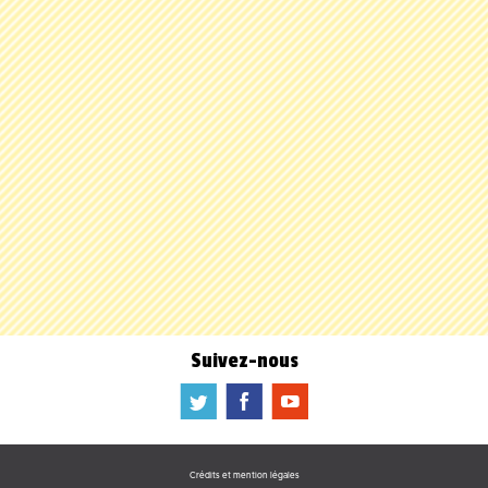
Suivez-nous
a
b
f
Crédits et mention légales