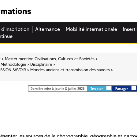
rmations
 d'inscription
Alternance
Mobilité internationale
Insert
ntinue
r
Master mention Civilisations, Cultures et Sociétés
 Méthodologie
Disciplinaire
SSION SAVOIR
Mondes anciens et transmission des savoirs
Dernière mise à jour le 8 juillet 2026
Tweeter
Partager
ésenter les sources de la chorographie, géographie et cart