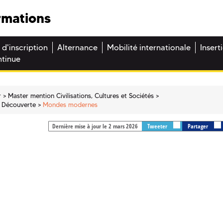
rmations
 d'inscription
Alternance
Mobilité internationale
Insert
ntinue
r
Master mention Civilisations, Cultures et Sociétés
 Découverte
Mondes modernes
Dernière mise à jour le 2 mars 2026
Tweeter
Partager