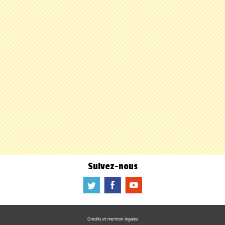
Suivez-nous
a
b
f
Crédits et mention légales