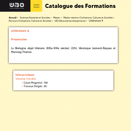
Catalogue des Formations
Accueil
Sciences Humaines et Sociales
Master
Master mention Civilisations, Cultures et Sociétés
Littérature 4
Parcours Civilisations, Cultures et Sociétés
UE2 Découvertes disciplinaires
Littérature 4
Présentation
La Bretagne objet littéraire (XIXe-XXIe siècles) (22h), Véronique Léonard-Roques et
Mannaig Thomas
Infos pratiques
Volume horaire
Cours Magistral : 16h
Travaux Dirigés : 6h