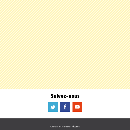
Suivez-nous
a
b
f
Crédits et mention légales