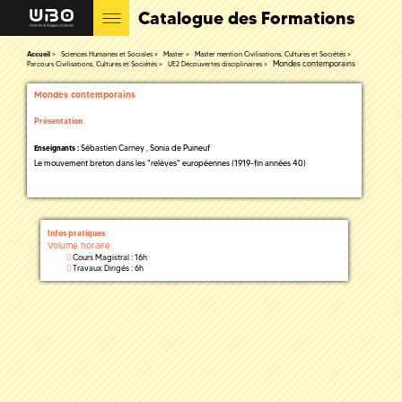
Catalogue des Formations
Accueil
Sciences Humaines et Sociales
Master
Master mention Civilisations, Cultures et Sociétés
Mondes contemporains
Parcours Civilisations, Cultures et Sociétés
UE2 Découvertes disciplinaires
Mondes contemporains
Présentation
Sébastien Carney , Sonia de Puineuf
Enseignants :
Le mouvement breton dans les "relèves" européennes (1919-fin années 40)
Infos pratiques
Volume horaire
Cours Magistral : 16h
Travaux Dirigés : 6h