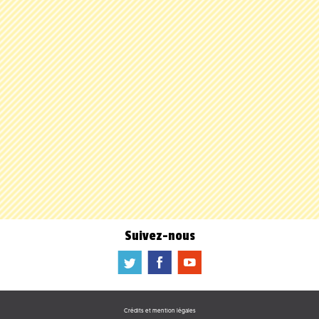
Suivez-nous
a
b
f
Crédits et mention légales