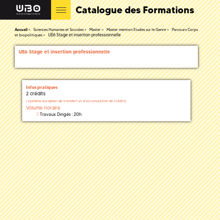
Catalogue des Formations
Accueil
Sciences Humaines et Sociales
Master
Master mention Etudes sur le Genre
Parcours Corps
UE6 Stage et insertion professionnelle
et biopolitiques
UE6 Stage et insertion professionnelle
Infos pratiques
2 crédits
(
système européen de transfert et d'accumulation de crédits)
Volume horaire
Travaux Dirigés : 20h