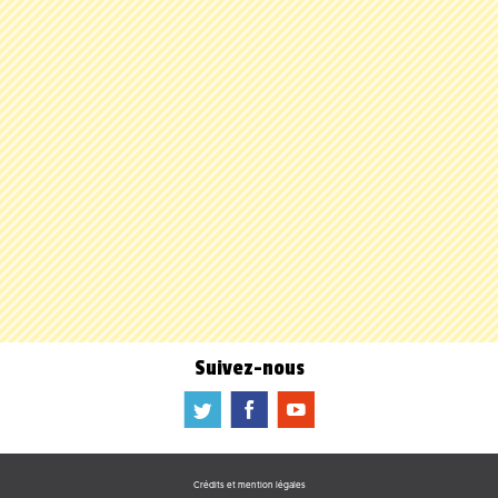
Suivez-nous
a
b
f
Crédits et mention légales