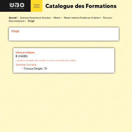
Catalogue des Formations
Accueil
Sciences Humaines et Sociales
Master
Master mention Etudes sur le Genre
Parcours
Stage
Discriminations
Stage
Infos pratiques
8 crédits
(
système européen de transfert et d'accumulation de crédits)
Volume horaire
Travaux Dirigés : 7h