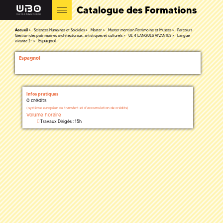
Catalogue des Formations
Accueil
Sciences Humaines et Sociales
Master
Master mention Patrimoine et Musées
Parcours
Gestion des patrimoines architecturaux, artistiques et culturels
UE 4 LANGUES VIVANTES
Langue
Espagnol
vivante 2 :
Espagnol
Infos pratiques
0 crédits
(
système européen de transfert et d'accumulation de crédits)
Volume horaire
Travaux Dirigés : 15h