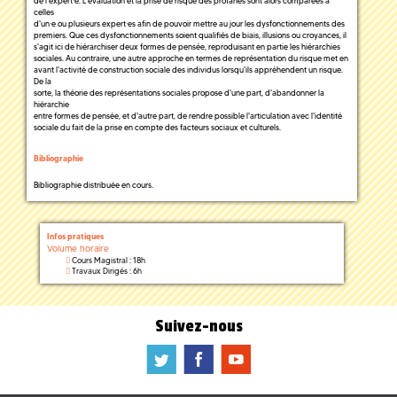
de l'expert·e. L'évaluation et la prise de risque des profanes sont alors comparées à
celles
d'un·e ou plusieurs expert·es afin de pouvoir mettre au jour les dysfonctionnements des
premiers. Que ces dysfonctionnements soient qualifiés de biais, illusions ou croyances, il
s'agit ici de hiérarchiser deux formes de pensée, reproduisant en partie les hiérarchies
sociales. Au contraire, une autre approche en termes de représentation du risque met en
avant l'activité de construction sociale des individus lorsqu'ils appréhendent un risque.
De la
sorte, la théorie des représentations sociales propose d'une part, d'abandonner la
hiérarchie
entre formes de pensée, et d'autre part, de rendre possible l'articulation avec l'identité
sociale du fait de la prise en compte des facteurs sociaux et culturels.
Bibliographie
Bibliographie distribuée en cours.
Infos pratiques
Volume horaire
Cours Magistral : 18h
Travaux Dirigés : 6h
Suivez-nous
a
b
f