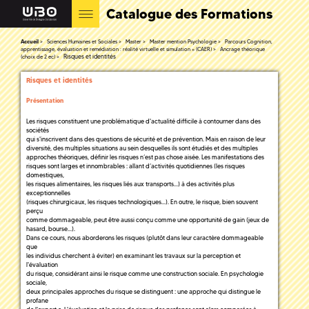
Catalogue des Formations
Accueil
Sciences Humaines et Sociales
Master
Master mention Psychologie
Parcours Cognition,
apprentissage, évaluation et remédiation : réalité virtuelle et simulation » (CAER)
Ancrage théorique
Risques et identités
(choix de 2 ec)
Risques et identités
Présentation
Les risques constituent une problématique d'actualité difficile à contourner dans des
sociétés
qui s'inscrivent dans des questions de sécurité et de prévention. Mais en raison de leur
diversité, des multiples situations au sein desquelles ils sont étudiés et des multiples
approches théoriques, définir les risques n’est pas chose aisée. Les manifestations des
risques sont larges et innombrables : allant d’activités quotidiennes (les risques
domestiques,
les risques alimentaires, les risques liés aux transports…) à des activités plus
exceptionnelles
(risques chirurgicaux, les risques technologiques…). En outre, le risque, bien souvent
perçu
comme dommageable, peut être aussi conçu comme une opportunité de gain (jeux de
hasard, bourse…).
Dans ce cours, nous aborderons les risques (plutôt dans leur caractère dommageable
que
les individus cherchent à éviter) en examinant les travaux sur la perception et
l'évaluation
du risque, considérant ainsi le risque comme une construction sociale. En psychologie
sociale,
deux principales approches du risque se distinguent : une approche qui distingue le
profane