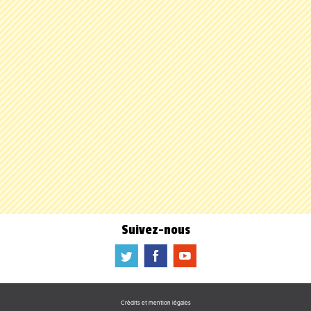
Suivez-nous
a
b
f
Crédits et mention légales