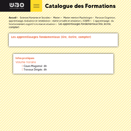
Catalogue des Formations
Accueil
Sciences Humaines et Sociales
Master
Master mention Psychologie
Parcours Cognition,
apprentissage, évaluation et remédiation : réalité virtuelle et simulation » (CAER)
L'apprentissage : du
Les apprentissages fondamentaux (lire, écrire,
fonctionnement cognitif à la mise en situation
compter)
Les apprentissages fondamentaux (lire, écrire, compter)
Infos pratiques
Volume horaire
Cours Magistral : 6h
Travaux Dirigés : 6h