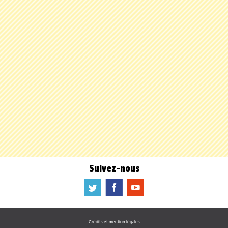
Suivez-nous
a
b
f
Crédits et mention légales