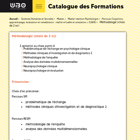
Catalogue des Formations
Accueil
Sciences Humaines et Sociales
Master
Master mention Psychologie
Parcours Cognition,
Méthodologie (choix
apprentissage, évaluation et remédiation : réalité virtuelle et simulation » (CAER)
de 2 ec)
Méthodologie (choix de 2 ec)
2 option(s) au choix parmi 6
Problématique de l’échange en psychologie clinique
Méthodes cliniques d’investigation et de diagnostics 2
Méthodologie de l'enquête
Analyse des données multidimensionnelles
Neuropsychologie clinique
Neuropsychologie et évaluation
Présentation
Choix d'ec préconisé :
Parcours SPI
problématique de l'échange
méthodes cliniques d'investigation et de diagnostique 2
Parcours RESPI
méthodologie de l'enquête
analyse des données multidimensionnelles