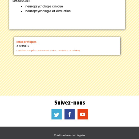
Parcours CAER :
neuropsychologie clinique
neuropsychologie et évaluation
Infos pratiques
6 crédits
(
système européen de transfert et d'accumulation de crédits)
Suivez-nous
a
b
f
Crédits et mention légales