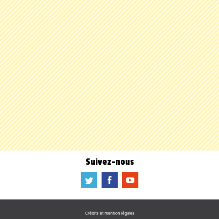
Suivez-nous
a
b
f
Crédits et mention légales