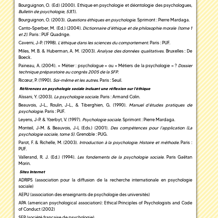
Bourguignon, O. (Ed) (2000). Ethique en psychologie et déontologie des psychologues,
Bulletin de psychologie, 53
(1).
Bourguignon, O. (2003).
Questions éthiques en psychologie
. Sprimont : Pierre Mardaga.
Canto-Sperber, M. (Ed.) (2004).
Dictionnaire d’éthique et de philosophie morale (tome 1
et 2)
. Paris : PUF Quadrige.
Caverni, J-P. (1998).
L’éthique dans les sciences du comportement
. Paris : PUF.
Miles, M. B. & Huberman, A. M. (2003).
Analyse des données qualitatives
. Bruxelles : De
Boeck.
Paineau, A. (2004). « Métier : psychologue » ou « Métiers de la psychologie » ?
Dossier
technique préparatoire au congrès 2005 de la SFP
.
Ricœur, P. (1990).
Soi-même et les autres
. Paris : Seuil.
Références en psychologie sociale incluant une réflexion sur l’éthique
Aïssani, Y. (2003).
La psychologie sociale
. Paris : Armand Colin.
Beauvois, J-L., Roulin, J-L., & Tiberghien, G. (1990).
Manuel d’études pratiques de
psychologie
. Paris : PUF.
Leyens, J-P. & Yzerbyt, V. (1997).
Psychologie sociale
. Sprimont : Pierre Mardaga.
Monteil, J-M. & Beauvois, J-L (Eds.) (2001).
Des compétences pour l’application (La
psychologie sociale, tome 5)
. Grenoble : PUG.
Parot, F. & Richelle, M. (2003).
Introduction à la psychologie. Histoire et méthode
. Paris :
PUF.
Vallerand, R. J. (Ed.) (1994).
Les fondements de la psychologie sociale
. Paris Gaëtan
Morin.
Sites Internet
ADRIPS (association pour la diffusion de la recherche internationale en psychologie
sociale)
AEPU (association des enseignants de psychologie des universités)
APA (american psychological association): Ethical Principles of Psychologists and Code
of Conduct (2002)
SFP (société française de psychologie)