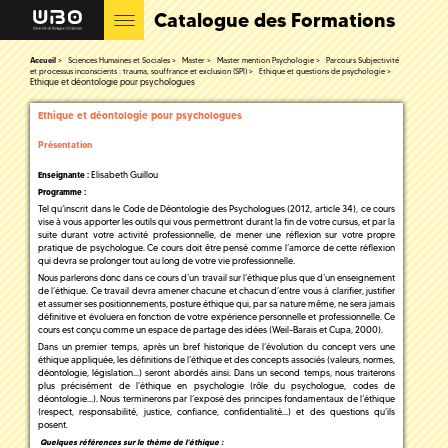
Catalogue des Formations
Accueil
Sciences Humaines et Sociales
Master
Master mention Psychologie
Parcours Subjectivité
et processus inconscients : trauma, souffrance et exclusion (SPI)
Ethique et questions de psychologie
Ethique et déontologie pour psychologues
Ethique et déontologie pour psychologues
Présentation
Elisabeth Guillou
Enseignante :
Programme :
Tel qu’inscrit dans le Code de Déontologie des Psychologues (2012, article 34), ce cours
vise à vous apporter les outils qui vous permettront durant la fin de votre cursus, et par la
suite durant votre activité professionnelle, de mener une réflexion sur votre propre
pratique de psychologue. Ce cours doit être pensé comme l’amorce de cette réflexion
qui devra se prolonger tout au long de votre vie professionnelle.
Nous parlerons donc dans ce cours d’un travail sur l’éthique plus que d’un enseignement
de l’éthique. Ce travail devra amener chacune et chacun d’entre vous à clarifier, justifier
et assumer ses positionnements, posture éthique qui, par sa nature même, ne sera jamais
définitive et évoluera en fonction de votre expérience personnelle et professionnelle. Ce
cours est conçu comme un espace de partage des idées (Weil-Barais et Cupa, 2000).
Dans un premier temps, après un bref historique de l’évolution du concept vers une
éthique appliquée, les définitions de l’éthique et des concepts associés (valeurs, normes,
déontologie, législation…) seront abordés ainsi. Dans un second temps, nous traiterons
plus précisément de l’éthique en psychologie (rôle du psychologue, codes de
déontologie…). Nous terminerons par l’exposé des principes fondamentaux de l’éthique
(respect, responsabilité, justice, confiance, confidentialité…) et des questions qu’ils
posent.
Quelques références sur le thème de l’éthique :