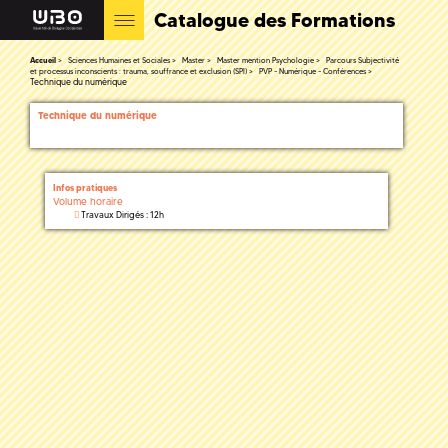
Catalogue des Formations
Accueil
Sciences Humaines et Sociales
Master
Master mention Psychologie
Parcours Subjectivité
et processus inconscients : trauma, souffrance et exclusion (SPI)
PVP - Numérique - Conférences
Technique du numérique
Technique du numérique
Infos pratiques
Volume horaire
Travaux Dirigés : 12h