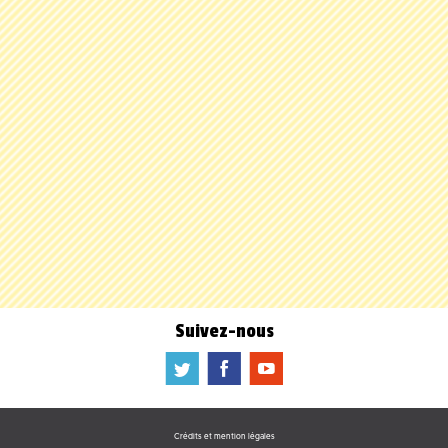
Suivez-nous
a
b
f
Crédits et mention légales