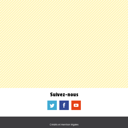
Suivez-nous
a
b
f
Crédits et mention légales