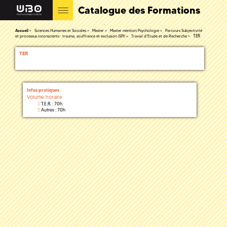
Catalogue des Formations
Accueil
Sciences Humaines et Sociales
Master
Master mention Psychologie
Parcours Subjectivité
TER
et processus inconscients : trauma, souffrance et exclusion (SPI)
Travail d'Etude et de Recherche
TER
Infos pratiques
Volume horaire
T.E.R. : 70h
Autres : 70h