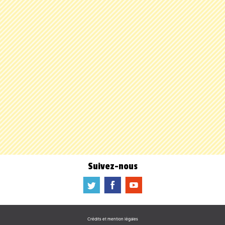
Suivez-nous
a
b
f
Crédits et mention légales