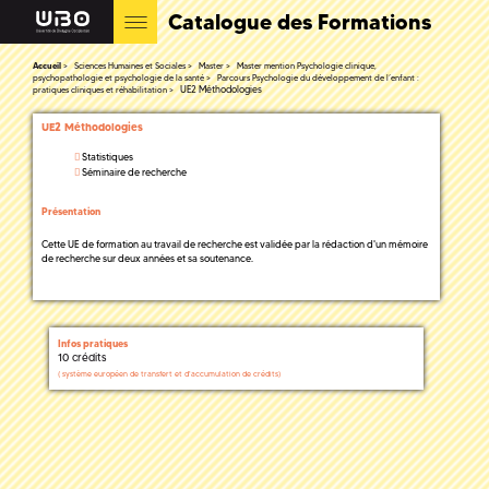
Catalogue des Formations
Accueil
Sciences Humaines et Sociales
Master
Master mention Psychologie clinique,
psychopathologie et psychologie de la santé
Parcours Psychologie du développement de l’enfant :
UE2 Méthodologies
pratiques cliniques et réhabilitation
UE2 Méthodologies
Statistiques
Séminaire de recherche
Présentation
Cette UE de formation au travail de recherche est validée par la rédaction d'un mémoire
de recherche sur deux années et sa soutenance.
Infos pratiques
10 crédits
(
système européen de transfert et d'accumulation de crédits)