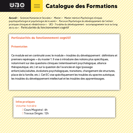
Catalogue des Formations
Accueil
Sciences Humaines et Sociales
Master
Master mention Psychologie clinique,
psychopathologie et psychologie de la santé
Parcours Psychologie du développement de l’enfant :
pratiques cliniques et réhabilitation
UE2 - Troubles du développement : accompagnement tout au long
Particularités du fonctionnement cognitif
de la vie
Particularités du fonctionnement cognitif
Présentation
Ce module est en continuité avec le module « troubles du développement : définitions et
premiers repérages » du master 1. Il vise à introduire des notions plus spécifiques,
notamment sur des questions cliniques (retentissement psychologique, alliance
thérapeutique, etc.) et sur la question de l'avancée en âge (passage
enfant/ado/adultes, évolutions psychologiques, transitions, changement de structures,
place de la famille, etc.). Cet EC vise spécifiquement les troubles du spectre autistique,
les troubles du développement intellectuel et les troubles des apprentissages.
Infos pratiques
Volume horaire
Cours Magistral : 6h
Travaux Dirigés : 12h