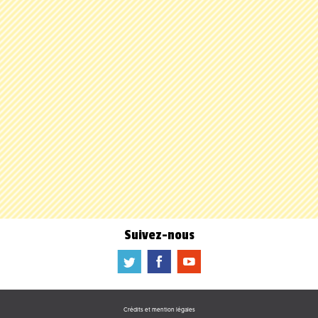
Suivez-nous
a
b
f
Crédits et mention légales