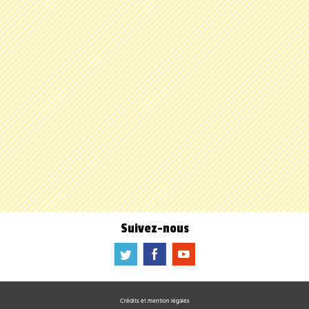
Suivez-nous
a
b
f
Crédits et mention légales