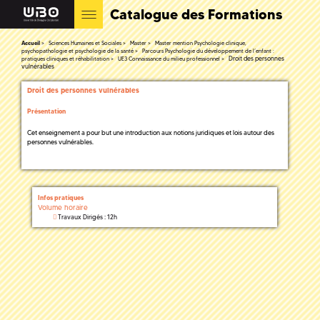
Catalogue des Formations
Accueil
Sciences Humaines et Sociales
Master
Master mention Psychologie clinique,
psychopathologie et psychologie de la santé
Parcours Psychologie du développement de l’enfant :
Droit des personnes
pratiques cliniques et réhabilitation
UE3 Connaissance du milieu professionnel
vulnérables
Droit des personnes vulnérables
Présentation
Cet enseignement a pour but une introduction aux notions juridiques et lois autour des
personnes vulnérables.
Infos pratiques
Volume horaire
Travaux Dirigés : 12h