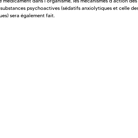
 le médicament dans l'organisme, les mécanismes d'action des
 substances psychoactives (sédatifs anxiolytiques et celle de
ues) sera également fait.